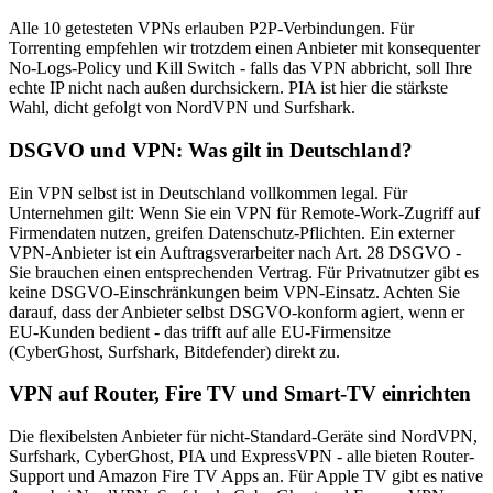
Alle 10 getesteten VPNs erlauben P2P-Verbindungen. Für
Torrenting empfehlen wir trotzdem einen Anbieter mit konsequenter
No-Logs-Policy und Kill Switch - falls das VPN abbricht, soll Ihre
echte IP nicht nach außen durchsickern. PIA ist hier die stärkste
Wahl, dicht gefolgt von NordVPN und Surfshark.
DSGVO und VPN: Was gilt in Deutschland?
Ein VPN selbst ist in Deutschland vollkommen legal. Für
Unternehmen gilt: Wenn Sie ein VPN für Remote-Work-Zugriff auf
Firmendaten nutzen, greifen Datenschutz-Pflichten. Ein externer
VPN-Anbieter ist ein Auftragsverarbeiter nach Art. 28 DSGVO -
Sie brauchen einen entsprechenden Vertrag. Für Privatnutzer gibt es
keine DSGVO-Einschränkungen beim VPN-Einsatz. Achten Sie
darauf, dass der Anbieter selbst DSGVO-konform agiert, wenn er
EU-Kunden bedient - das trifft auf alle EU-Firmensitze
(CyberGhost, Surfshark, Bitdefender) direkt zu.
VPN auf Router, Fire TV und Smart-TV einrichten
Die flexibelsten Anbieter für nicht-Standard-Geräte sind NordVPN,
Surfshark, CyberGhost, PIA und ExpressVPN - alle bieten Router-
Support und Amazon Fire TV Apps an. Für Apple TV gibt es native