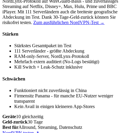
NordLynx-Protokoll auf WireGuard-Basis - und zuverlässiges
Streaming auf Netflix, Disney+, Max, Hulu, Prime und BBC
iPlayer. Mit 111 Serverländern auch die breiteste geografische
Abdeckung im Test. Dank 30-Tage-Geld-zurück können Sie
risikofrei testen.
Zum ausführlichen NordVPN-Test →
Stärken
Stärkstes Gesamtpaket im Test
111 Serverländer - größte Abdeckung
RAM-only-Server, NordLynx-Protokoll
Mehrfach extern auditiert (No-Logs bestätigt)
Kill Switch + Leak-Schutz inklusive
Schwächen
Funktioniert nicht zuverlässig in China
Firmensitz Panama - für manche EU-Nutzer weniger
transparent
Kein Avail in einigen kleineren App-Stores
Geräte
10 gleichzeitig
Geld-zurück
30 Tage
Best für
Allround, Streaming, Datenschutz
NordVPN testen
↗