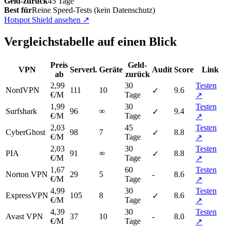
Geld-zurück
45 Tage
Best für
Reine Speed-Tests (kein Datenschutz)
Hotspot Shield ansehen
↗
Vergleichstabelle auf einen Blick
Preis
Geld-
VPN
Serverl.
Geräte
Audit
Score
Link
ab
zurück
2,99
30
Testen
NordVPN
111
10
9.6
✓
€/M
Tage
↗
1,99
30
Testen
Surfshark
96
∞
9.4
✓
€/M
Tage
↗
2,03
45
Testen
CyberGhost
98
7
8.8
✓
€/M
Tage
↗
2,03
30
Testen
PIA
91
∞
8.8
✓
€/M
Tage
↗
1,67
60
Testen
Norton VPN
29
5
-
8.6
€/M
Tage
↗
4,99
30
Testen
ExpressVPN
105
8
8.6
✓
€/M
Tage
↗
4,39
30
Testen
Avast VPN
37
10
-
8.0
€/M
Tage
↗