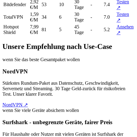
2,92
30
Testen
Bitdefender
53
10
-
7.4
€/M
Tage
↗
1,59
30
Testen
TotalVPN
34
6
-
7.0
€/M
Tage
↗
Hotspot
7,99
45
Ansehen
81
5
-
5.2
Shield
€/M
Tage
↗
Unsere Empfehlung nach Use-Case
wenn Sie das beste Gesamtpaket wollen
NordVPN
Stärkstes Rundum-Paket aus Datenschutz, Geschwindigkeit,
Servernetz und Streaming. 30 Tage Geld-zurück für risikofreien
Test. Unser klarer Favorit.
NordVPN ↗
wenn Sie viele Geräte absichern wollen
Surfshark - unbegrenzte Geräte, fairer Preis
Für Haushalte oder Nutzer mit vielen Geräten ist Surfshark der