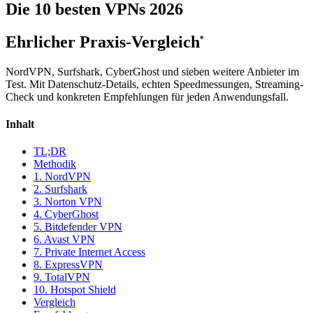
Die 10 besten
VPNs
2026
Ehrlicher Praxis-Vergleich
*
NordVPN, Surfshark, CyberGhost und sieben weitere Anbieter im
Test. Mit Datenschutz-Details, echten Speedmessungen, Streaming-
Check und konkreten Empfehlungen für jeden Anwendungsfall.
Inhalt
TL;DR
Methodik
1. NordVPN
2. Surfshark
3. Norton VPN
4. CyberGhost
5. Bitdefender VPN
6. Avast VPN
7. Private Internet Access
8. ExpressVPN
9. TotalVPN
10. Hotspot Shield
Vergleich