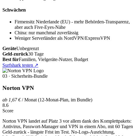
Schwächen
Firmensitz Niederlande (EU) - mehr Behörden-Transparenz,
aber auch Five-Eyes-Nähe
China: nur manchmal zuverlässig
Weniger Serverländer als NordVPN/ExpressVPN
Geräte
Unbegrenzt
Geld-zurück
30 Tage
Best für
Familien, Vielgeräte-Nutzer, Budget
Surfshark testen
↗
03 · Sicherheits-Bundle
Norton VPN
ab 1,67 €
/ Monat (12-Monat-Plan, im Bundle)
8.6
Score
Norton VPN landet auf Platz 3 vor allem dank des Komplettpakets:
Antivirus, Passwort-Manager und VPN in einem Abo, mit 60 Tagen
Geld-zurück - längste Frist im Test. No-Logs-Ausrichtung,