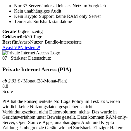
Nur 37 Serverländer - kleinstes Netz im Vergleich
Kein unabhängiges Audit
Kein Krypto-Support, keine RAM-only-Server
Teurer als Surfshark standalone
Geräte
10 gleichzeitig
Geld-zurück
30 Tage
Best für
Avast-Nutzer, Bundle-Interessierte
Avast VPN testen
↗
07 · Stärkster Datenschutz
Private Internet Access (PIA)
ab 2,03 €
/ Monat (28-Monat-Plan)
8.8
Score
PIA hat die konsequenteste No-Logs-Policy im Test: Es werden
wirklich keine Nutzungsdaten gespeichert - nicht
Verbindungszeiten, nicht Datenvolumen, nichts. Das wurde in
Gerichtsverfahren unter Beweis gestellt. Dazu kommen RAM-only-
Server, Open-Source-Apps, unabhängiges Audit und Krypto-
Zahlung. Unbegrenzte Geräte wie bei Surfshark. Einziger Haken: