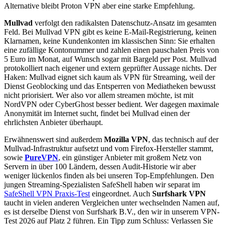
Alternative bleibt Proton VPN aber eine starke Empfehlung.
Mullvad
verfolgt den radikalsten Datenschutz-Ansatz im gesamten
Feld. Bei Mullvad VPN gibt es keine E-Mail-Registrierung, keinen
Klarnamen, keine Kundenkonten im klassischen Sinn: Sie erhalten
eine zufällige Kontonummer und zahlen einen pauschalen Preis von
5 Euro im Monat, auf Wunsch sogar mit Bargeld per Post. Mullvad
protokolliert nach eigener und extern geprüfter Aussage nichts. Der
Haken: Mullvad eignet sich kaum als VPN für Streaming, weil der
Dienst Geoblocking und das Entsperren von Mediatheken bewusst
nicht priorisiert. Wer also vor allem streamen möchte, ist mit
NordVPN oder CyberGhost besser bedient. Wer dagegen maximale
Anonymität im Internet sucht, findet bei Mullvad einen der
ehrlichsten Anbieter überhaupt.
Erwähnenswert sind außerdem
Mozilla VPN
, das technisch auf der
Mullvad-Infrastruktur aufsetzt und vom Firefox-Hersteller stammt,
sowie
PureVPN
, ein günstiger Anbieter mit großem Netz von
Servern in über 100 Ländern, dessen Audit-Historie wir aber
weniger lückenlos finden als bei unseren Top-Empfehlungen. Den
jungen Streaming-Spezialisten SafeShell haben wir separat im
SafeShell VPN Praxis-Test
eingeordnet. Auch
Surfshark VPN
taucht in vielen anderen Vergleichen unter wechselnden Namen auf,
es ist derselbe Dienst von Surfshark B.V., den wir in unserem VPN-
Test 2026 auf Platz 2 führen. Ein Tipp zum Schluss: Verlassen Sie