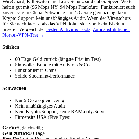
WireGuard, Kill Switch und Leak-Schutz sind dabei. Speed-Werte
halten gut mit (96 Mbps NY, 94 Mbps Frankfurt). Funktioniert auch
zuverlässig in China. Schwäche: nur 5 Geräte gleichzeitig, kein
Krypto-Support, kein unabhängiges Audit. Wenn der Virenschutz
für Sie wichtiger ist als das VPN, lohnt sich vorab ein Blick in
unseren Vergleich der
besten Antivirus-Tools
.
Zum ausführlichen
Norton-VPN-Test →
Stärken
60-Tage-Geld-zurück (längste Frist im Test)
Sinnvolles Bundle mit Antivirus & Co.
Funktioniert in China
Solide Streaming-Performance
Schwächen
Nur 5 Geräte gleichzeitig
Kein unabhängiges Audit
Kein Krypto-Support, keine RAM-only-Server
Firmensitz USA (Five Eyes)
Geräte
5 gleichzeitig
Geld-zurück
60 Tage
Best für
Norton-Bestandskunden, Bundle-Nutzer