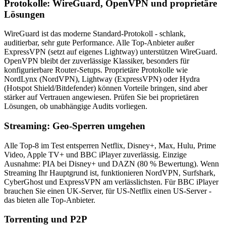
Protokolle: WireGuard, OpenVPN und proprietäre
Lösungen
WireGuard ist das moderne Standard-Protokoll - schlank,
auditierbar, sehr gute Performance. Alle Top-Anbieter außer
ExpressVPN (setzt auf eigenes Lightway) unterstützen WireGuard.
OpenVPN bleibt der zuverlässige Klassiker, besonders für
konfigurierbare Router-Setups. Proprietäre Protokolle wie
NordLynx (NordVPN), Lightway (ExpressVPN) oder Hydra
(Hotspot Shield/Bitdefender) können Vorteile bringen, sind aber
stärker auf Vertrauen angewiesen. Prüfen Sie bei proprietären
Lösungen, ob unabhängige Audits vorliegen.
Streaming: Geo-Sperren umgehen
Alle Top-8 im Test entsperren Netflix, Disney+, Max, Hulu, Prime
Video, Apple TV+ und BBC iPlayer zuverlässig. Einzige
Ausnahme: PIA bei Disney+ und DAZN (80 % Bewertung). Wenn
Streaming Ihr Hauptgrund ist, funktionieren NordVPN, Surfshark,
CyberGhost und ExpressVPN am verlässlichsten. Für BBC iPlayer
brauchen Sie einen UK-Server, für US-Netflix einen US-Server -
das bieten alle Top-Anbieter.
Torrenting und P2P