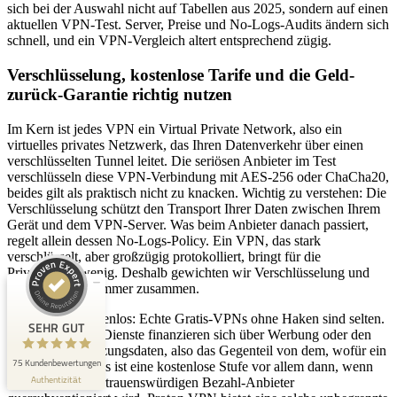
sich bei der Auswahl nicht auf Tabellen aus 2025, sondern auf einen
aktuellen VPN-Test. Server, Preise und No-Logs-Audits ändern sich
schnell, und ein VPN-Vergleich altert entsprechend zügig.
Verschlüsselung, kostenlose Tarife und die Geld-
zurück-Garantie richtig nutzen
Im Kern ist jedes VPN ein Virtual Private Network, also ein
virtuelles privates Netzwerk, das Ihren Datenverkehr über einen
Kundenbewertungen und Erfahrungen zu
verschlüsselten Tunnel leitet. Die seriösen Anbieter im Test
stark.marketing GmbH
verschlüsseln diese VPN-Verbindung mit AES-256 oder ChaCha20,
beides gilt als praktisch nicht zu knacken. Wichtig zu verstehen: Die
SEHR GUT
97%
Verschlüsselung schützt den Transport Ihrer Daten zwischen Ihrem
Gerät und dem VPN-Server. Was beim Anbieter danach passiert,
Empfehlungen auf
ProvenExpert.com
regelt allein dessen No-Logs-Policy. Ein VPN, das stark
4,96 / 5,00
verschlüsselt, aber großzügig protokolliert, bringt für die
Privatsphäre wenig. Deshalb gewichten wir Verschlüsselung und
29
46
Logging-Praxis immer zusammen.
Bewertungen auf
Bewertungen von 3
ProvenExpert.com
Zum Thema kostenlos: Echte Gratis-VPNs ohne Haken sind selten.
anderen Quellen
SEHR GUT
Viele kostenlose Dienste finanzieren sich über Werbung oder den
Verkauf von Nutzungsdaten, also das Gegenteil von dem, wofür ein
Blick aufs ProvenExpert-Profil werfen
75 Kundenbewertungen
VPN da ist. Seriös ist eine kostenlose Stufe vor allem dann, wenn
Authentizität
3.8.2026
sie von einem vertrauenswürdigen Bezahl-Anbieter