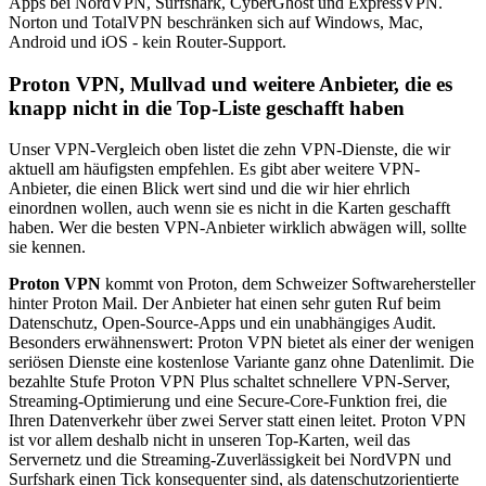
Apps bei NordVPN, Surfshark, CyberGhost und ExpressVPN.
Norton und TotalVPN beschränken sich auf Windows, Mac,
Android und iOS - kein Router-Support.
Proton VPN, Mullvad und weitere Anbieter, die es
knapp nicht in die Top-Liste geschafft haben
Unser VPN-Vergleich oben listet die zehn VPN-Dienste, die wir
aktuell am häufigsten empfehlen. Es gibt aber weitere VPN-
Anbieter, die einen Blick wert sind und die wir hier ehrlich
einordnen wollen, auch wenn sie es nicht in die Karten geschafft
haben. Wer die besten VPN-Anbieter wirklich abwägen will, sollte
sie kennen.
Proton VPN
kommt von Proton, dem Schweizer Softwarehersteller
hinter Proton Mail. Der Anbieter hat einen sehr guten Ruf beim
Datenschutz, Open-Source-Apps und ein unabhängiges Audit.
Besonders erwähnenswert: Proton VPN bietet als einer der wenigen
seriösen Dienste eine kostenlose Variante ganz ohne Datenlimit. Die
bezahlte Stufe Proton VPN Plus schaltet schnellere VPN-Server,
Streaming-Optimierung und eine Secure-Core-Funktion frei, die
Ihren Datenverkehr über zwei Server statt einen leitet. Proton VPN
ist vor allem deshalb nicht in unseren Top-Karten, weil das
Servernetz und die Streaming-Zuverlässigkeit bei NordVPN und
Surfshark einen Tick konsequenter sind, als datenschutzorientierte