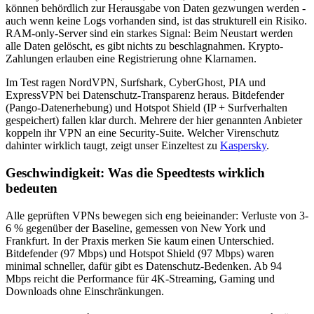
können behördlich zur Herausgabe von Daten gezwungen werden -
auch wenn keine Logs vorhanden sind, ist das strukturell ein Risiko.
RAM-only-Server sind ein starkes Signal: Beim Neustart werden
alle Daten gelöscht, es gibt nichts zu beschlagnahmen. Krypto-
Zahlungen erlauben eine Registrierung ohne Klarnamen.
Im Test ragen NordVPN, Surfshark, CyberGhost, PIA und
ExpressVPN bei Datenschutz-Transparenz heraus. Bitdefender
(Pango-Datenerhebung) und Hotspot Shield (IP + Surfverhalten
gespeichert) fallen klar durch. Mehrere der hier genannten Anbieter
koppeln ihr VPN an eine Security-Suite. Welcher Virenschutz
dahinter wirklich taugt, zeigt unser Einzeltest zu
Kaspersky
.
Geschwindigkeit: Was die Speedtests wirklich
bedeuten
Alle geprüften VPNs bewegen sich eng beieinander: Verluste von 3-
6 % gegenüber der Baseline, gemessen von New York und
Frankfurt. In der Praxis merken Sie kaum einen Unterschied.
Bitdefender (97 Mbps) und Hotspot Shield (97 Mbps) waren
minimal schneller, dafür gibt es Datenschutz-Bedenken. Ab 94
Mbps reicht die Performance für 4K-Streaming, Gaming und
Downloads ohne Einschränkungen.