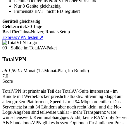
Deutlich teurer als NordVPN oder Surfshark
Nur 8 Geräte gleichzeitig
Firmensitz BVI - nicht EU-reguliert
Geräte
8 gleichzeitig
Geld-zurück
30 Tage
Best für
China-Nutzer, Router-Setup
ExpressVPN testen
↗
09 · Solide im TotalAV-Paket
TotalVPN
ab 1,59 €
/ Monat (12-Monat-Plan, im Bundle)
7.0
Score
TotalVPN ist primär als Teil der TotalAV-Suite interessant - im
Bundle mit Werbeblocker preislich attraktiv. Streaming klappt auf
allen großen Plattformen, Speed ist mit 94 Mbps ordentlich. Das
Servernetz ist mit 34 Ländern aber noch recht klein, und die No-
Logs-Angaben sind teilweise unklar - mehr Transparenz wäre
wünschenswert. Kein unabhängiges Audit, keine RAM-only-Server.
Als Standalone-VPN gibt es bessere Optionen für ähnlichen Preis.