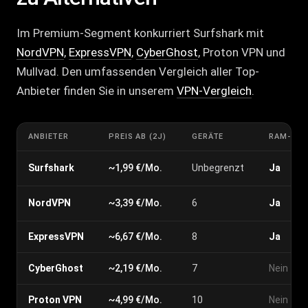
Im Premium-Segment konkurriert Surfshark mit
NordVPN
,
ExpressVPN
,
CyberGhost
, Proton VPN und
Mullvad. Den umfassenden Vergleich aller Top-
Anbieter finden Sie in unserem
VPN-Vergleich
.
ANBIETER
PREIS AB (2J)
GERÄTE
RAM-ONL
Surfshark
~1,99 €/Mo.
Unbegrenzt
Ja
NordVPN
~3,39 €/Mo.
6
Ja
ExpressVPN
~6,67 €/Mo.
8
Ja
CyberGhost
~2,19 €/Mo.
7
Nein
Proton VPN
~4,99 €/Mo.
10
Nein