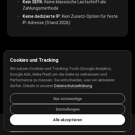
Kein SEPA:
Keine klassische Lastschrift als
Zahlungsmethode
Keine dedizierte IP:
Kein Zusatz-Option für feste
IP-Adresse (Stand 2026)
Fazit: Für wen lohnt sich
Cookies und Tracking
Surfshark VPN 2026?
Wir nutzen Cookies und Tracking-Tools (Google Analytics,
Google Ads, Meta Pixel) um die Seite zu verbessern und
Performance zu messen. Sie entscheiden, was wir aktivieren
Surfshark VPN überzeugt 2026 als echter Preis-
dürfen. Details in unserer
Datenschutzerklärung
.
Leistungs-Sieger. Der Dienst kombiniert starke
Nur notwendige
Sicherheit mit einer glaubwürdigen No-Log-Policy,
Einstellungen
hervorragendem Preis und unbegrenzten Geräten.
Wer ein VPN für Streaming, sichere Nutzung in
Alle akzeptieren
Surfshark testen ↗
öffentlichen WLANs oder allgemeinen Datenschutz