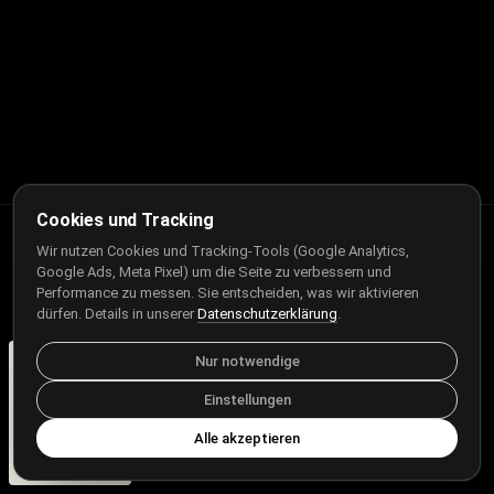
Kundenbewertungen und Erfahrungen zu
stark.marketing GmbH
Cookies und Tracking
SEHR GUT
97%
Wir nutzen Cookies und Tracking-Tools (Google Analytics,
Google Ads, Meta Pixel) um die Seite zu verbessern und
Empfehlungen auf
Services
Performance zu messen. Sie entscheiden, was wir aktivieren
ProvenExpert.com
4,96 / 5,00
STARK
dürfen. Details in unserer
Datenschutzerklärung
.
Webdesign Heidelberg
29
46
SEO Agentur Heidelberg
Nur notwendige
Google Ads Agentur
Online Marketing Agentur
Bewertungen auf
Bewertungen von 3
ProvenExpert.com
Social Media Ads
anderen Quellen
aus Heidelberg. Seit 2016.
Einstellungen
SEHR GUT
WordPress-Agentur
Bis zur Unendlichkeit und
Alle akzeptieren
Blick aufs ProvenExpert-Profil werfen
noch viel weiter.
75 Kundenbewertungen
Authentizität
3.8.2026