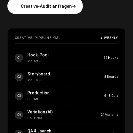
Creative-Audit anfragen
→
CREATIVE_PIPELINE.YML
● WEEKLY
Hook-Pool
01
12 Hooks
Mo. 09:00
Storyboard
02
8 Boards
Mo. 14:00
Production
03
6 - 8 Cuts
Di. - Mi.
Variation (AI)
04
24 Variants
Do. 10:00
QA & Launch