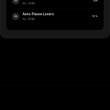
05
live
Do. 15:00
Auto-Pause Losers
06
- 70 %
So. 23:00