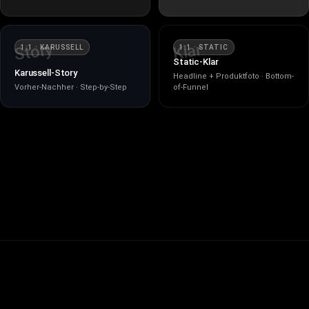
Story
Klar
1:1 · KARUSSELL
1:1 · STATIC
Static-Klar
Karussell-Story
Headline + Produktfoto · Bottom-
Vorher-Nachher · Step-by-Step
of-Funnel