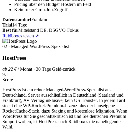
Pricing über den Budget-Hostern im Feld
Kein freier Cron-Job-Zugriff
Datenstandort
Frankfurt
Trial
14 Tage
Best für
Mittelstand DE, DSGVO-Fokus
Raidboxes testen
↗
02 · Managed-WordPress-Spezialist
HostPress
ab 22 €
/ Monat · 30 Tage Geld-zurück
9.1
Score
HostPress ist ein reiner Managed-WordPress-Spezialist aus
Deutschland. Server ausschließlich in Deutschland (Saarland und
Frankfurt), AV-Vertrag inklusive, kein US-Transfer. In jedem Tarif
steckt eine WP-Rocket-Premium-Lizenz plus der hauseigene
RocketCache-Stack, dazu Staging und kostenlose Migration. Wenn
WordPress für Sie geschäftskritisch ist und Sie deutschen Premium-
Support wollen, ist HostPress nach Raidboxes die naheliegende
Wahl.