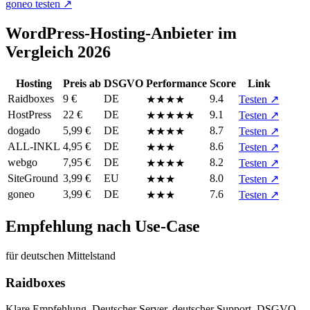
goneo testen
↗
WordPress-Hosting-Anbieter im
Vergleich 2026
Hosting
Preis ab
DSGVO
Performance
Score
Link
Raidboxes
9 €
DE
9.4
★★★★
Testen ↗
HostPress
22 €
DE
9.1
★★★★★
Testen ↗
dogado
5,99 €
DE
8.7
★★★★
Testen ↗
ALL-INKL
4,95 €
DE
8.6
★★★
Testen ↗
webgo
7,95 €
DE
8.2
★★★★
Testen ↗
SiteGround
3,99 €
EU
8.0
★★★
Testen ↗
goneo
3,99 €
DE
7.6
★★★
Testen ↗
Empfehlung nach Use-Case
für deutschen Mittelstand
Raidboxes
Klare Empfehlung. Deutscher Server, deutscher Support, DSGVO