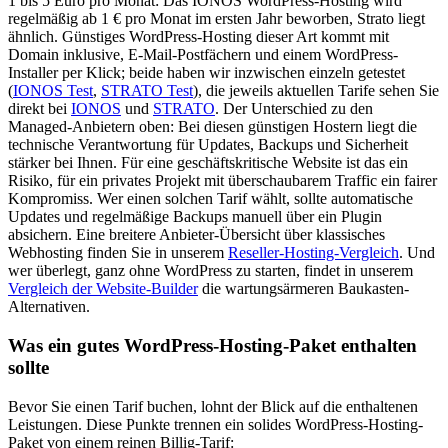
1 bis 5 Euro pro Monat: Das IONOS WordPress-Hosting wird
regelmäßig ab 1 € pro Monat im ersten Jahr beworben, Strato liegt
ähnlich. Günstiges WordPress-Hosting dieser Art kommt mit
Domain inklusive, E-Mail-Postfächern und einem WordPress-
Installer per Klick; beide haben wir inzwischen einzeln getestet
(
IONOS Test
,
STRATO Test
), die jeweils aktuellen Tarife sehen Sie
direkt bei
IONOS
und
STRATO
. Der Unterschied zu den
Managed-Anbietern oben: Bei diesen günstigen Hostern liegt die
technische Verantwortung für Updates, Backups und Sicherheit
stärker bei Ihnen. Für eine geschäftskritische Website ist das ein
Risiko, für ein privates Projekt mit überschaubarem Traffic ein fairer
Kompromiss. Wer einen solchen Tarif wählt, sollte automatische
Updates und regelmäßige Backups manuell über ein Plugin
absichern. Eine breitere Anbieter-Übersicht über klassisches
Webhosting finden Sie in unserem
Reseller-Hosting-Vergleich
. Und
wer überlegt, ganz ohne WordPress zu starten, findet in unserem
Vergleich der Website-Builder
die wartungsärmeren Baukasten-
Alternativen.
Was ein gutes WordPress-Hosting-Paket enthalten
sollte
Bevor Sie einen Tarif buchen, lohnt der Blick auf die enthaltenen
Leistungen. Diese Punkte trennen ein solides WordPress-Hosting-
Paket von einem reinen Billig-Tarif: