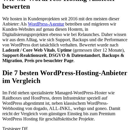
bewerten
Wir hosten in Kundenprojekten seit 2016 mit den meisten dieser
Anbieter: Als
WordPress-Agentur
betreiben und migrieren wir
Kunden-Websites auf genau diesen Hostern, in
Digitalisierungsprojekten ebenso wie bei Relaunches. Daher wissen
wir aus dem Alltag, wie sich Support, Backups und die Performance
von WordPress dort tatsächlich verhalten. Bewertet wurde nach
Ladezeit / Core Web Vitals
,
Uptime
(gemessen über 12 Monate),
Support-Reaktionszeit
,
DSGVO & Datenstandort
,
Backups &
Migration
,
Preis pro besuchter Page
.
Die 7 besten WordPress-Hosting-Anbieter
im Vergleich
Im Feld stehen spezialisierte Managed-WordPress-Hoster wie
Raidboxes und HostPress, deren Infrastruktur speziell auf
WordPress abgestimmt ist, neben klassischem WordPress-
Webhosting von dogado, ALL-INKL, webgo und goneo. Damit
reicht der Vergleich vom günstigen Einstieg bis zum Premium
WordPress Hosting für geschäftskritische Projekte.
Testsieger DE