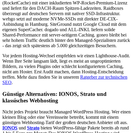
(RocketCache) mit einer inkludierten WP-Rocket-Premium-Lizenz
und liefert für den DACH-Raum Spitzen-Ladezeiten. Raidboxes
überzeugt auf deutschen Servern mit nativer SSD-Infrastruktur.
webgo setzt auf moderne NVMe-SSDs mit direkter DE-CIX-
Anbindung in Hamburg. SiteGround nutzt Google Cloud mit dem
eigenen SuperCacher. dogado und ALL-INKL liefern solide
Shared-Performance mit server-seitigem Caching. goneo bleibt bei
sehr hohem Traffic deutlich hinter den Managed-Spezialisten zurück
- das zeigt sich spätestens ab 5.000 gleichzeitigen Besuchern.
Vor jedem Hosting-Wechsel empfehlen wir einen Lighthouse-Audit.
Wenn Ihre Seite langsam lädt, liegt es meist an ungeoptimierten
Bildern, zu vielen Plugins oder schlecht konfiguriertem Caching,
nicht am Hoster. Erst Audit machen, dann Hosting-Entscheidung
treffen. Mehr dazu finden Sie in unserem
Ratgeber zur technischen
SEO
.
Günstige Alternativen: IONOS, Strato und
klassisches Webhosting
Nicht jedes Projekt braucht Managed WordPress Hosting. Wer einen
kleinen Blog oder eine Vereinsseite betreibt, kommt mit einem
günstigen Webhosting-Tarif der großen deutschen Anbieter oft aus.
IONOS
und
Strato
bieten WordPress-fähige Pakete bereits ab rund