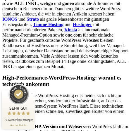
sowie
ALL-INKL
,
webgo
und
goneo
als solide Allrounder mit
deutschem Rechenzentrum. Daneben gibt es weitere WordPress-
taugliche Anbieter, die wir in eigenen Artikeln getestet haben:
IONOS
und
Strato
als große Massenhoster mit günstigen
Einstiegstarifen,
Timme Hosting
und
Hostinger
mit
performanceorientierten Paketen,
Kinsta
als internationale
Managed-Premium-Option sowie
one.com
für sehr einfache
Projekte. Für geschäftskritische WordPress-Websites bleiben
Raidboxes und HostPress unsere Empfehlung, weil hier Managed-
Kundenbewertungen und Erfahrungen zu
Leistungen, deutscher Datenstandort und deutschsprachiger Support
stark.marketing GmbH
zusammenkommen. Viele Anbieter lassen sich vorab kostenlos
testen, Raidboxes zum Beispiel 14 Tage ohne Zahlungsdaten, ALL-
SEHR GUT
97%
INKL sogar einen ganzen Monat.
Empfehlungen auf
High-Performance-WordPress-Hosting: worauf es
ProvenExpert.com
4,96 / 5,00
technisch ankommt
29
46
High-Performance-WordPress-Hosting entscheidet sich nicht am
Bewertungen auf
Marketing-Versprechen, sondern an der Infrastruktur, auf der das
Bewertungen von 3
ProvenExpert.com
anderen Quellen
Content-Management-System WordPress läuft. Diese technischen
SEHR GUT
Faktoren trennen einen schnellen, zuverlässigen Hoster von einem
langsamen:
Blick aufs ProvenExpert-Profil werfen
75 Kundenbewertungen
Authentizität
3.8.2026
Aktuelle PHP-Version und Webserver:
WordPress läuft am