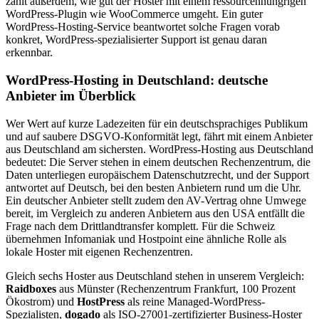
zählt außerdem, wie gut der Hoster mit einem ressourcenhungrigen
WordPress-Plugin wie WooCommerce umgeht. Ein guter
WordPress-Hosting-Service beantwortet solche Fragen vorab
konkret, WordPress-spezialisierter Support ist genau daran
erkennbar.
WordPress-Hosting in Deutschland: deutsche
Anbieter im Überblick
Wer Wert auf kurze Ladezeiten für ein deutschsprachiges Publikum
und auf saubere DSGVO-Konformität legt, fährt mit einem Anbieter
aus Deutschland am sichersten. WordPress-Hosting aus Deutschland
bedeutet: Die Server stehen in einem deutschen Rechenzentrum, die
Daten unterliegen europäischem Datenschutzrecht, und der Support
antwortet auf Deutsch, bei den besten Anbietern rund um die Uhr.
Ein deutscher Anbieter stellt zudem den AV-Vertrag ohne Umwege
bereit, im Vergleich zu anderen Anbietern aus den USA entfällt die
Frage nach dem Drittlandtransfer komplett. Für die Schweiz
übernehmen Infomaniak und Hostpoint eine ähnliche Rolle als
lokale Hoster mit eigenen Rechenzentren.
Gleich sechs Hoster aus Deutschland stehen in unserem Vergleich:
Raidboxes
aus Münster (Rechenzentrum Frankfurt, 100 Prozent
Ökostrom) und
HostPress
als reine Managed-WordPress-
Spezialisten,
dogado
als ISO-27001-zertifizierter Business-Hoster