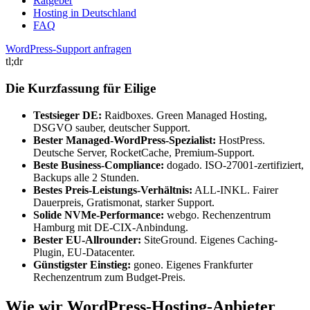
Ratgeber
Hosting in Deutschland
FAQ
WordPress-Support anfragen
tl;dr
Die Kurzfassung für Eilige
Testsieger DE:
Raidboxes. Green Managed Hosting,
DSGVO sauber, deutscher Support.
Bester Managed-WordPress-Spezialist:
HostPress.
Deutsche Server, RocketCache, Premium-Support.
Beste Business-Compliance:
dogado. ISO-27001-zertifiziert,
Backups alle 2 Stunden.
Bestes Preis-Leistungs-Verhältnis:
ALL-INKL. Fairer
Dauerpreis, Gratismonat, starker Support.
Solide NVMe-Performance:
webgo. Rechenzentrum
Hamburg mit DE-CIX-Anbindung.
Bester EU-Allrounder:
SiteGround. Eigenes Caching-
Plugin, EU-Datacenter.
Günstigster Einstieg:
goneo. Eigenes Frankfurter
Rechenzentrum zum Budget-Preis.
Wie wir WordPress-Hosting-Anbieter