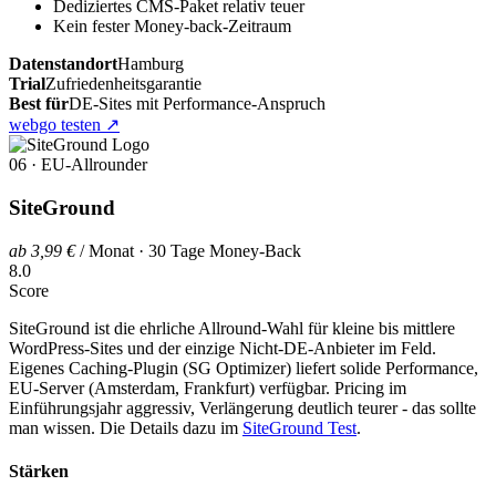
Dediziertes CMS-Paket relativ teuer
Kein fester Money-back-Zeitraum
Datenstandort
Hamburg
Trial
Zufriedenheitsgarantie
Best für
DE-Sites mit Performance-Anspruch
webgo testen
↗
06 · EU-Allrounder
SiteGround
ab 3,99 €
/ Monat · 30 Tage Money-Back
8.0
Score
SiteGround ist die ehrliche Allround-Wahl für kleine bis mittlere
WordPress-Sites und der einzige Nicht-DE-Anbieter im Feld.
Eigenes Caching-Plugin (SG Optimizer) liefert solide Performance,
EU-Server (Amsterdam, Frankfurt) verfügbar. Pricing im
Einführungsjahr aggressiv, Verlängerung deutlich teurer - das sollte
man wissen. Die Details dazu im
SiteGround Test
.
Stärken