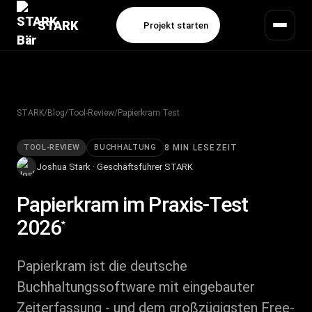
STARK
Projekt starten
STARK
/
Blog
/
Tool-Review
/
Papierkram Test
TOOL-REVIEW
BUCHHALTUNG
8 MIN LESEZEIT
Joshua Stark · Geschäftsführer STARK
Papierkram
im Praxis-Test
2026
*
Papierkram ist die deutsche
Buchhaltungssoftware mit eingebauter
Zeiterfassung - und dem großzügigsten Free-