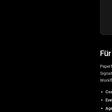
Für
Paperf
Signat
Workfl
Co
Eve
Age