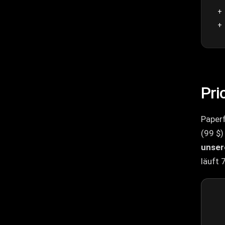
Pri
Paperf
(99 $)
unser
läuft 