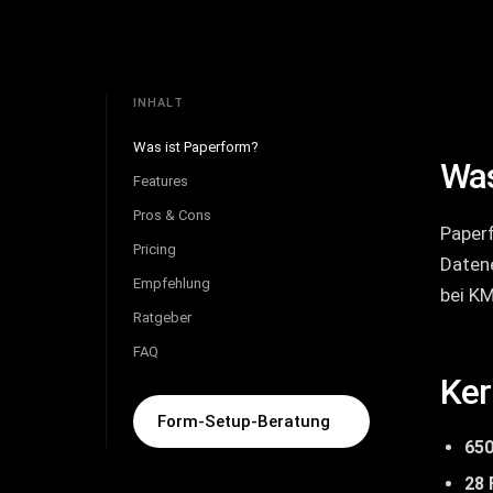
INHALT
Was ist Paperform?
Was
Features
Pros & Cons
Paperf
Pricing
Datene
Empfehlung
bei K
Ratgeber
FAQ
Ker
Form-Setup-Beratung
650
28 