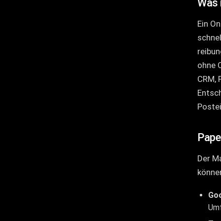
Was 
Ein On
schnel
reibun
ohne C
CRM, 
Entsch
Poste
Pape
Der Ma
könne
Goo
Umf