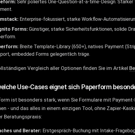
eform:
Sehr poliertes One-Question-at-a-time-Design. Stärker 
ment.
rmstack:
Enterprise-fokussiert, starke Workflow-Automatisierung
nito Forms:
Günstiger, starke Sicherheitsfunktionen, solide D
erform.
perform:
Breite Template-Library (650+), natives Payment (Strip
port, embedded Forms gelegentlich träge.
llständigen Vergleich aller Optionen finden Sie im Artikel
Be
welche Use-Cases eignet sich Paperform besond
orm ist besonders stark, wenn Sie Formulare mit Payment-
en - und das alles in einem einzigen Tool, ohne Zapier-Ka
r Beratungspraxis:
ches und Berater:
Erstgespräch-Buchung mit Intake-Fragebogen