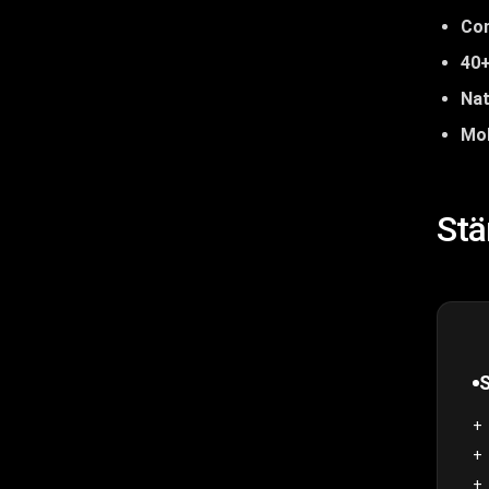
Con
40+
Nat
Mob
Stä