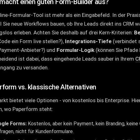
macht einen guten Form-Builder aus?
line-Formular-Tool ist mehr als ein Eingabefeld. In der Prax
l Sie neue Workflows bauen, ob Ihre Leads direkt ins CRM 
gslos erleben. Achten Sie deshalb auf drei Kern-Kriterien:
Be
ode ein Form live stellen?),
Integrations-Tiefe
(verbindet 
Payment-Anbieter?) und
Formular-Logik
(können Sie Pfade 
eidend ist dabei, dass eingehende Leads sauber in Ihrem
C
ingang zu versanden.
rform vs. klassische Alternativen
rkt bietet viele Optionen - von kostenlos bis Enterprise. Hie
n, wo Paperform steht:
gle Forms:
Kostenlos, aber kein Payment, kein Branding, keine C
ragen, nicht für Kundenformulare.