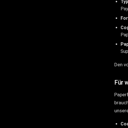
Typ
Pay
Fo
Cog
Pap
Pa
Sup
Den vo
Für 
Paperf
brauch
unsere
Coa