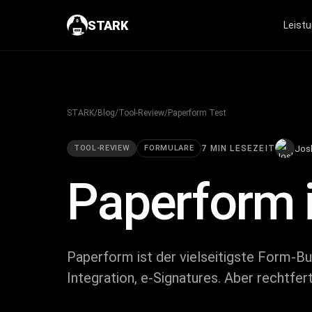
STARK
Leist
STARK
/
Blog
/
Tool-Review
/
Paperform Test
Jos
TOOL-REVIEW
FORMULARE
7 MIN LESEZEIT
Paperform
Paperform ist der vielseitigste Form-B
Integration, e-Signatures. Aber rechtfer