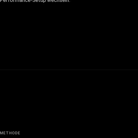
Performance-Setup
wechseln.
METHODE