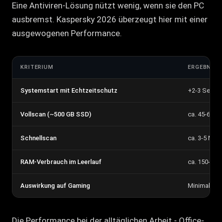
Eine Antiviren-Lösung nützt wenig, wenn sie den PC
ausbremst. Kaspersky 2026 überzeugt hier mit einer
ausgewogenen Performance.
KRITERIUM
ERGEBNIS
Systemstart mit Echtzeitschutz
+2-3 Sekun
Vollscan (~500 GB SSD)
ca. 45-60 M
Schnellscan
ca. 3-5 Min
RAM-Verbrauch im Leerlauf
ca. 150-20
Auswirkung auf Gaming
Minimal bei
Die Performance bei der alltäglichen Arbeit - Office-