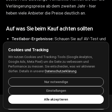
Verlängerungspreise ab dem zweiten Jahr - hier
heben viele Anbieter die Preise deutlich an.
Auf was Sie beim Kauf achten sollten
Testlabor-Ergebnisse:
Schauen Sie auf AV-Test und
AV-Comparatives - echte unabhängige Messungen,
Cookies und Tracking
keine Marketing-Versprechen.
Wir nutzen Cookies und Tracking-Tools (Google Analytics,
Systemlast:
Manche Scanner bremsen den PC
Google Ads, Meta Pixel) um die Seite zu verbessern und
spürbar. Gerade auf älteren Rechnern ist das ein
Performance zu messen. Sie entscheiden, was wir aktivieren
dürfen. Details in unserer
Datenschutzerklärung
.
entscheidendes Kriterium.
Herkunft des Anbieters:
Für Unternehmen und
Nur notwendige
sicherheitskritische Bereiche ist EU-Herkunft (ESET,
Einstellungen
Bitdefender, Avira) ein Pluspunkt.
Alle akzeptieren
Automatische Verlängerung:
Fast alle Anbieter
Sicherheits-Audit anfragen
verlängern automatisch zum regulären Tarif.