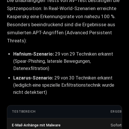
Die unabhängigen Tests von AV-Test bestätigen die
Spitzenposition: In Real-World-Szenarien erreichte
Kaspersky eine Erkennungsrate von nahezu 100 %.
Besonders beeindruckend sind die Ergebnisse aus
simulierten APT-Angriffen (Advanced Persistent
Threats):
Hafnium-Szenario:
29 von 29 Techniken erkannt
(Spear-Phishing, laterale Bewegungen,
Datenexfiltration)
Lazarus-Szenario:
29 von 30 Techniken erkannt
(lediglich eine spezielle Exfiltrationstechnik wurde
nicht detektiert)
TESTBEREICH
ERGEBNIS
E-Mail-Anhänge mit Malware
Sofortige 